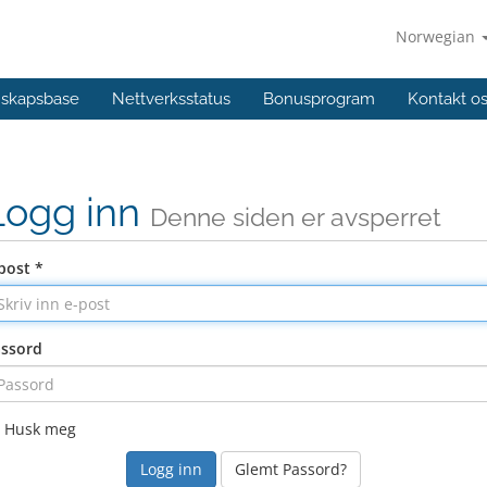
Norwegian
skapsbase
Nettverksstatus
Bonusprogram
Kontakt o
Logg inn
Denne siden er avsperret
post *
ssord
Husk meg
Glemt Passord?