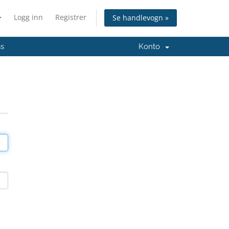
Logg inn
Registrer
Se handlevogn »
ss
Konto