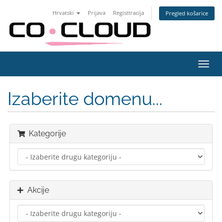
Hrvatski
Prijava
Registtracija
Pregled košarice
Preba
navig
Izaberite domenu...
Kategorije
Akcije