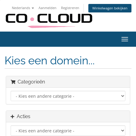
Nederlands
Aanmelden
Registreren
Winkelwagen bekijken
Navig
in-/u
Kies een domein...
Categorieën
Acties