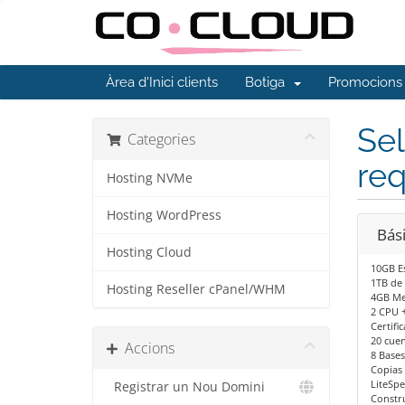
Àrea d'Inici clients
Botiga
Promocions
Sel
Categories
re
Hosting NVMe
Hosting WordPress
Bás
Hosting Cloud
10GB E
1TB de 
Hosting Reseller cPanel/WHM
4GB M
2 CPU 
Certifi
20 cuen
Accions
8 Bases
Copias
LiteSp
Registrar un Nou Domini
Constru