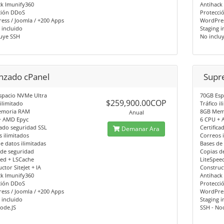
ck Imunify360
Antihack
ción DDoS
Protecci
ess / Joomla / +200 Apps
WordPres
 incluido
Staging i
luye SSH
No inclu
nzado cPanel
Supr
spacio NVMe Ultra
70GB Esp
$259,900.00COP
 ilimitado
Tráfico i
emoria RAM
8GB Mem
Anual
+ AMD Epyc
6 CPU + 
cado seguridad SSL
Certifica
Demanar Ara
 ilimitados
Correos 
e datos ilimitadas
Bases de 
 de seguridad
Copias d
eed + LSCache
LiteSpee
ctor SiteJet + IA
Construct
ck Imunify360
Antihack
ción DDoS
Protecci
ess / Joomla / +200 Apps
WordPres
 incluido
Staging i
ode.JS
SSH - No