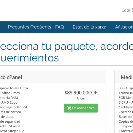
Catal
Preguntes Freqüents - FAQ
Estat de la xarxa
Afiliacio
ecciona tu paquete, acorde
querimientos
ico cPanel
Medi
spacio NVMe Ultra
30GB Esp
$89,900.00COP
Tráfico / mes
Tráfico i
emoria RAM
5GB Mem
Anual
+ AMD Epyc
3 CPU + 
cado seguridad SSL
Certifica
Demanar Ara
tas de correo
Correos 
 de datos
Bases de 
 de seguridad
Copias d
eed + LSCache
LiteSpee
ctor SiteJet + IA
Construct