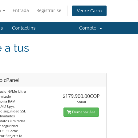
à
Entrada
Registrar-se
Veure Carro
ns
Contacti'ns
Compte
 a tus
o cPanel
acio NVMe Ultra
$179,900.00COP
limitado
oria RAM
Anual
AMD Epyc
do seguridad SSL
Demanar Ara
ilimitados
datos ilimitadas
e seguridad
d + LSCache
or SiteJet + IA