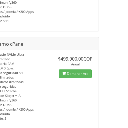
 Imunify360
ón DDoS
s / Joomla / +200 Apps
ncluido
ye SSH
emo cPanel
acio NVMe Ultra
$499,900.00COP
limitado
oria RAM
Anual
AMD Epyc
do seguridad SSL
Demanar Ara
ilimitados
datos ilimitadas
e seguridad
d + LSCache
or SiteJet + IA
 Imunify360
ón DDoS
s / Joomla / +200 Apps
ncluido
de.JS