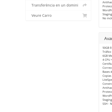
Antiha
Transferència en un domini
Protec
WordPr
Staging
Veure Carro
No inc
Ava
50GB E
Tráfico
6GB M
4 CPU 
Certifi
Correos
Bases d
Copias
LiteSp
Constru
Antiha
Protec
WordPr
Staging
SSH - N