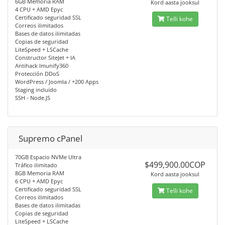
6GB Memoria RAM
Kord aasta jooksul
4 CPU + AMD Epyc
Certificado seguridad SSL
Telli kohe
Correos ilimitados
Bases de datos ilimitadas
Copias de seguridad
LiteSpeed + LSCache
Constructor SiteJet + IA
Antihack Imunify360
Protección DDoS
WordPress / Joomla / +200 Apps
Staging incluido
SSH - Node.JS
Supremo cPanel
70GB Espacio NVMe Ultra
$499,900.00COP
Tráfico ilimitado
8GB Memoria RAM
Kord aasta jooksul
6 CPU + AMD Epyc
Certificado seguridad SSL
Telli kohe
Correos ilimitados
Bases de datos ilimitadas
Copias de seguridad
LiteSpeed + LSCache