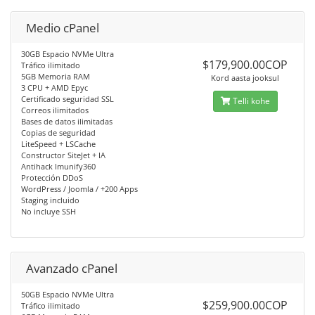
Medio cPanel
30GB Espacio NVMe Ultra
$179,900.00COP
Tráfico ilimitado
5GB Memoria RAM
Kord aasta jooksul
3 CPU + AMD Epyc
Certificado seguridad SSL
Telli kohe
Correos ilimitados
Bases de datos ilimitadas
Copias de seguridad
LiteSpeed + LSCache
Constructor SiteJet + IA
Antihack Imunify360
Protección DDoS
WordPress / Joomla / +200 Apps
Staging incluido
No incluye SSH
Avanzado cPanel
50GB Espacio NVMe Ultra
$259,900.00COP
Tráfico ilimitado