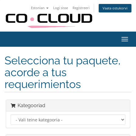
Estonian
Logi sisse
Registreeri
Vaata ostukorvi
Lülit
navig
Selecciona tu paquete,
acorde a tus
requerimientos
Kategooriad