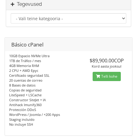
Tegevused
Básico cPanel
10GB Espacio NVMe Ultra
$89,900.00COP
1TB de Tráfico / mes
4GB Memoria RAM
Kord aasta jooksul
2 CPU + AMD Epyc
Certificado seguridad SSL
Telli kohe
20 cuentas de correo
8 Bases de datos
Copias de seguridad
LiteSpeed + LSCache
Constructor SiteJet + IA
Antihack Imunify360
Protección DDoS
WordPress / Joomla / +200 Apps
Staging incluido
No incluye SSH