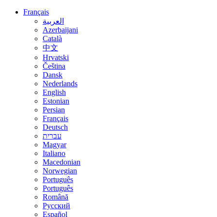
Français
العربية
Azerbaijani
Català
中文
Hrvatski
Čeština
Dansk
Nederlands
English
Estonian
Persian
Français
Deutsch
עברית
Magyar
Italiano
Macedonian
Norwegian
Português
Português
Română
Русский
Español