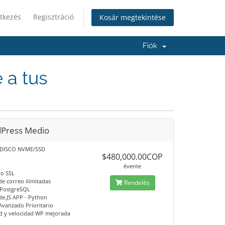
tkezés
Regisztráció
Kosár megtekintése
Fiók
 a tus
Press Medio
 DISCO NVME/SSD
$480,000.00COP
M
évente
do SSL
de correo ilimitadas
Rendelés
 PostgreSQL
de.JS APP - Python
Avanzado Prioritario
d y velocidad WP mejorada