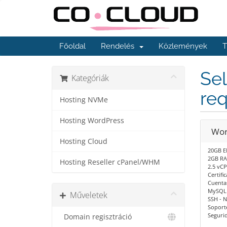
Főoldal
Rendelés
Közlemények
T
Sel
Kategóriák
re
Hosting NVMe
Hosting WordPress
Wor
Hosting Cloud
20GB E
2GB R
Hosting Reseller cPanel/WHM
2.5 vC
Certifi
Cuentas
MySQL 
Műveletek
SSH - N
Soporte
Seguri
Domain regisztráció