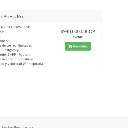
dPress Pro
EN DISCO NVME/SSD
$940,000.00COP
RAM
U
évente
cado SSL
 de correo ilimitadas
Rendelés
- PostgreSQL
ode.JS APP - Python
 Avanzado Prioritario
dad y velocidad WP mejorada
nden Jog Fenntartva.