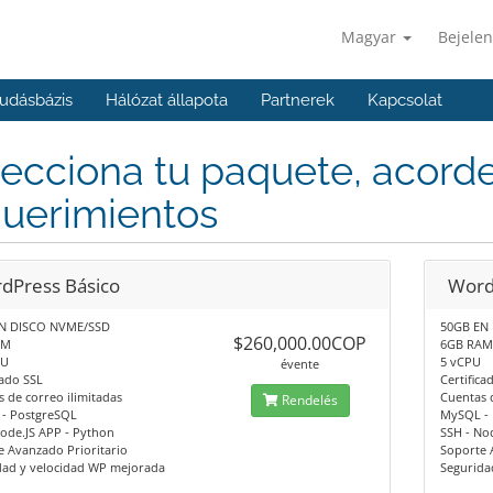
Magyar
Bejelen
udásbázis
Hálózat állapota
Partnerek
Kapcsolat
ecciona tu paquete, acorde
querimientos
dPress Básico
Word
N DISCO NVME/SSD
50GB EN
$260,000.00COP
AM
6GB RA
PU
5 vCPU
évente
cado SSL
Certifica
 de correo ilimitadas
Cuentas 
Rendelés
- PostgreSQL
MySQL -
ode.JS APP - Python
SSH - No
 Avanzado Prioritario
Soporte 
dad y velocidad WP mejorada
Segurida