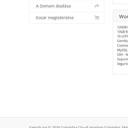
A Domain átadása
Wor
Kosár megtekintése
120GB 
10GB 
10 vCP
Certifi
Cuentas
MySQL 
SSH - N
Soporte
Seguri
Szerzői jog © 2026 Colombia Cloud: Hosting Colombia. Mi