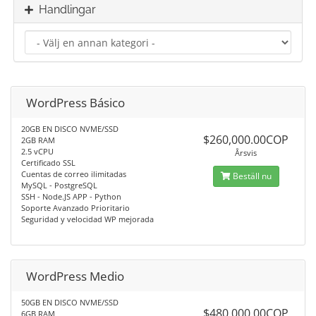
Handlingar
WordPress Básico
20GB EN DISCO NVME/SSD
$260,000.00COP
2GB RAM
2.5 vCPU
Årsvis
Certificado SSL
Cuentas de correo ilimitadas
Beställ nu
MySQL - PostgreSQL
SSH - Node.JS APP - Python
Soporte Avanzado Prioritario
Seguridad y velocidad WP mejorada
WordPress Medio
50GB EN DISCO NVME/SSD
$480,000.00COP
6GB RAM