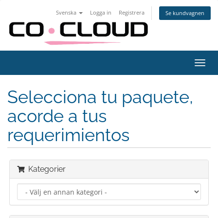
Svenska
Logga in
Registrera
Se kundvagnen
Växla
navig
Selecciona tu paquete,
acorde a tus
requerimientos
Kategorier