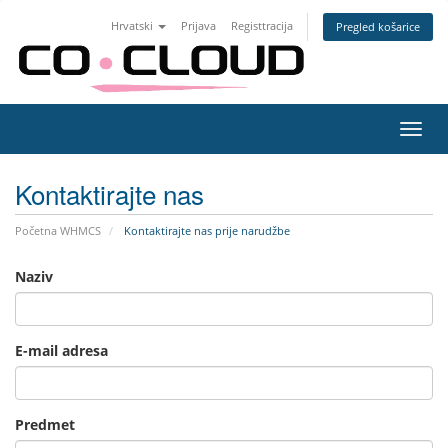
Hrvatski
Prijava
Registtracija
Pregled košarice
Preba
navig
Kontaktirajte nas
Početna WHMCS
Kontaktirajte nas prije narudžbe
Naziv
E-mail adresa
Predmet