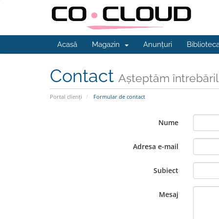
Acasă
Magazin
Anunțuri
Bibliotec
Contact
Așteptăm întrebăr
Portal clienți
Formular de contact
Nume
Adresa e-mail
Subiect
Mesaj