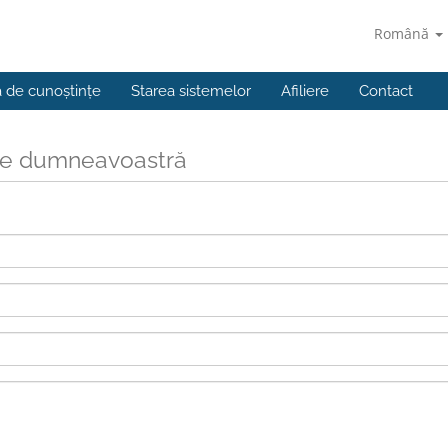
Română
a de cunoștințe
Starea sistemelor
Afiliere
Contact
ile dumneavoastră