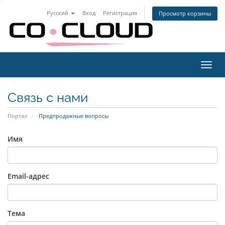
Русский
Вход
Регистрация
Просмотр корзины
Пере
нави
Связь с нами
Портал
Предпродажные вопросы
Имя
Email-адрес
Тема